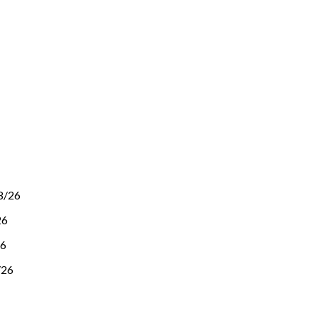
8/26
26
26
/26