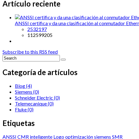
Artículo reciente
ANSSI certifica y da una clasificación al conmutador Ethe
2532197
112599205
Subscribe to this RSS feed
Categoría de artículos
Blog
(4)
Siemens
(0)
Schneider Electric
(0)
Telemecanique
(0)
Fluke
(0)
Etiquetas
ANSSI
CMR
inteligente
Logo
optimización
siemens
SMR